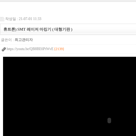
작성일 : 21-07-01 11:33
휴트론) SMT 레이저 마킹기 ( 대형기판 )
글쓴이 :
최고관리자
https://youtu.be/QB8BE6PtWvE
[2139]